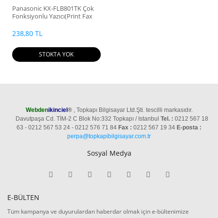
Panasonic KX-FLB801TK Çok
Fonksiyonlu Yazıcı(Print Fax
Scan Copy)
238,80 TL
STOKTA YOK
Webden
ikinciel
®
, Topkapı Bilgisayar Ltd.Şti. tescilli markasıdır.
Davutpaşa Cd. TİM-2 C Blok No:332 Topkapı / Istanbul
Tel. :
0212 567 18
63 - 0212 567 53 24 - 0212 576 71 84
Fax :
0212 567 19 34
E-posta :
perpa@topkapibilgisayar.com.tr
Sosyal Medya
E-BÜLTEN
Tüm kampanya ve duyurulardan haberdar olmak için e-bültenimize