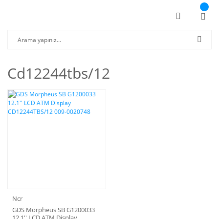
Cd12244tbs/12
Ncr
GDS Morpheus SB G1200033
12.1'' LCD ATM Display