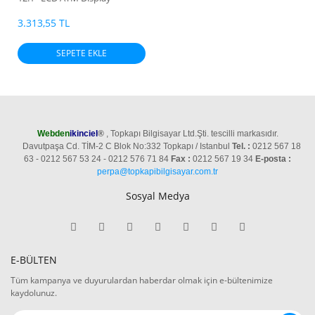
CD12244TBS/12 009-0020748
3.313,55 TL
SEPETE EKLE
Webden
ikinciel
®
, Topkapı Bilgisayar Ltd.Şti. tescilli markasıdır.
Davutpaşa Cd. TİM-2 C Blok No:332 Topkapı / Istanbul
Tel. :
0212 567 18
63 - 0212 567 53 24 - 0212 576 71 84
Fax :
0212 567 19 34
E-posta :
perpa@topkapibilgisayar.com.tr
Sosyal Medya
E-BÜLTEN
Tüm kampanya ve duyurulardan haberdar olmak için e-bültenimize
kaydolunuz.