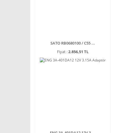
SATO RB0680100 / C55 ...
Fiyat :
2.856,51 TL
ENG 3A-401DA12 12V 3 ...