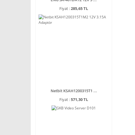
Fiyat :
285,65 TL
Netbit KSAH1200315T1 ...
Fiyat :
571,30 TL