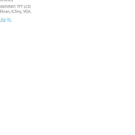
065VN01 TFT LCD
 Ekran, 6,5inç, VGA,
480piksel
,52 TL