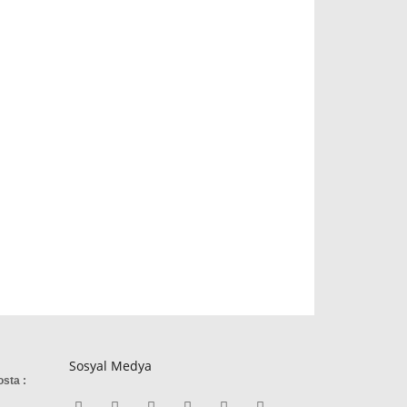
Sosyal Medya
osta :