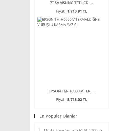
7'' SAMSUNG TFT LCD ...
Fiyat :
1.713,91 TL
EPSON TM-H6000IV TER ...
Fiyat :
5.713,02 TL
En Populer Olanlar
LG Fbt Transformer - 6174T11005G