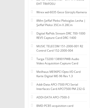
EHT TRAFOSU
Wirex wd-6035 Gece Görüşlü Kamera
8Mm Şeffaf Pleksi Pleksiglas Levha |
Şeffaf Pleksi 35Cm X 28Cm
Digital RaPids Stream DRC 700-1000
REV5 Capture Card DRC-1400
MUSIC TELECOM 151-2000-001 R2
Control Card 152-2000-004
Targa T3200 138901PWB Audio
Video Acquisition Capture Card
Meilhaus ME96PCI Opto I/O Card
Karte Digital ME-96 Rev 1.3
Addi-Data APCI-7500 PCI Serial
Interfaces Card APCI7500 PM 232-G
ADDI-DATA APCI-7500-3
BMD-PCB5 acquisition card