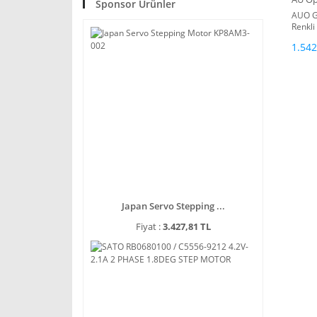
Sponsor Ürünler
AUO G
Renkli
640 x 
1.542
Japan Servo Stepping ...
Fiyat :
3.427,81 TL