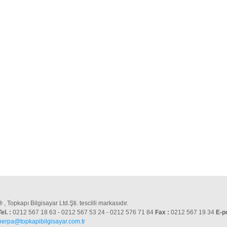
®
, Topkapı Bilgisayar Ltd.Şti. tescilli markasıdır.
Tel. :
0212 567 18 63 - 0212 567 53 24 - 0212 576 71 84
Fax :
0212 567 19 34
E-p
perpa@topkapibilgisayar.com.tr