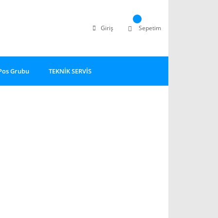
Giriş
Sepetim
Pos Grubu
TEKNİK SERVİS