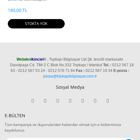
180,00 TL
STOKTA YOK
Webden
ikinciel
®
, Topkapı Bilgisayar Ltd.Şti. tescilli markasıdır.
Davutpaşa Cd. TİM-2 C Blok No:332 Topkapı / Istanbul
Tel. :
0212 567 18
63 - 0212 567 53 24 - 0212 576 71 84
Fax :
0212 567 19 34
E-posta :
perpa@topkapibilgisayar.com.tr
Sosyal Medya
E-BÜLTEN
Tüm kampanya ve duyurulardan haberdar olmak için e-bültenimize
kaydolunuz.