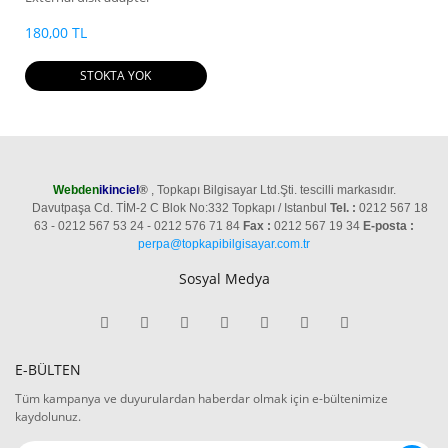
180,00 TL
STOKTA YOK
Webden
ikinciel
®
, Topkapı Bilgisayar Ltd.Şti. tescilli markasıdır.
Davutpaşa Cd. TİM-2 C Blok No:332 Topkapı / Istanbul
Tel. :
0212 567 18
63 - 0212 567 53 24 - 0212 576 71 84
Fax :
0212 567 19 34
E-posta :
perpa@topkapibilgisayar.com.tr
Sosyal Medya
E-BÜLTEN
Tüm kampanya ve duyurulardan haberdar olmak için e-bültenimize
kaydolunuz.