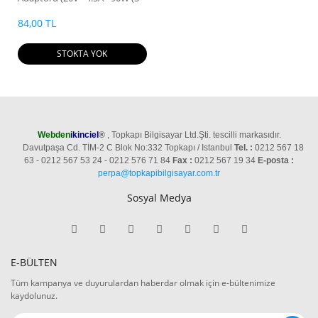
Pinli))
84,00 TL
STOKTA YOK
Webden
ikinciel
®
, Topkapı Bilgisayar Ltd.Şti. tescilli markasıdır.
Davutpaşa Cd. TİM-2 C Blok No:332 Topkapı / Istanbul
Tel. :
0212 567 18
63 - 0212 567 53 24 - 0212 576 71 84
Fax :
0212 567 19 34
E-posta :
perpa@topkapibilgisayar.com.tr
Sosyal Medya
E-BÜLTEN
Tüm kampanya ve duyurulardan haberdar olmak için e-bültenimize
kaydolunuz.