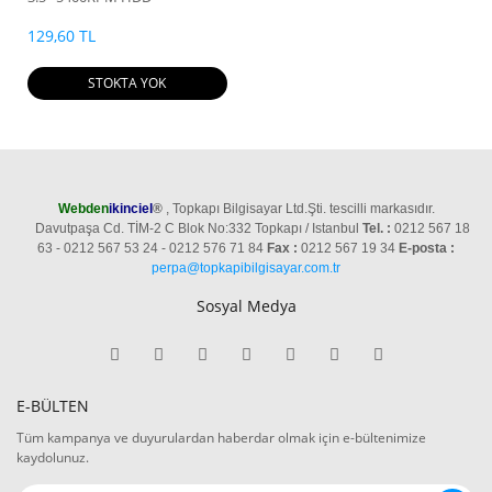
129,60 TL
STOKTA YOK
Webden
ikinciel
®
, Topkapı Bilgisayar Ltd.Şti. tescilli markasıdır.
Davutpaşa Cd. TİM-2 C Blok No:332 Topkapı / Istanbul
Tel. :
0212 567 18
63 - 0212 567 53 24 - 0212 576 71 84
Fax :
0212 567 19 34
E-posta :
perpa@topkapibilgisayar.com.tr
Sosyal Medya
E-BÜLTEN
Tüm kampanya ve duyurulardan haberdar olmak için e-bültenimize
kaydolunuz.