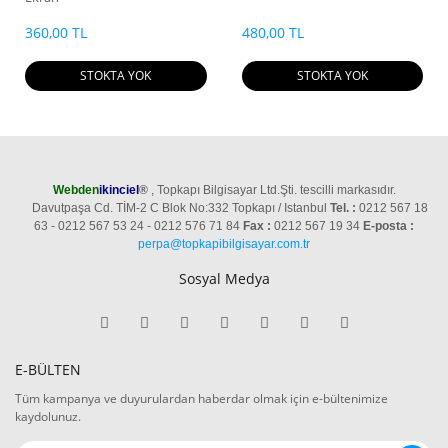
360,00 TL
480,00 TL
STOKTA YOK
STOKTA YOK
Webden
ikinciel
®
, Topkapı Bilgisayar Ltd.Şti. tescilli markasıdır.
Davutpaşa Cd. TİM-2 C Blok No:332 Topkapı / Istanbul
Tel. :
0212 567 18
63 - 0212 567 53 24 - 0212 576 71 84
Fax :
0212 567 19 34
E-posta :
perpa@topkapibilgisayar.com.tr
Sosyal Medya
E-BÜLTEN
Tüm kampanya ve duyurulardan haberdar olmak için e-bültenimize
kaydolunuz.