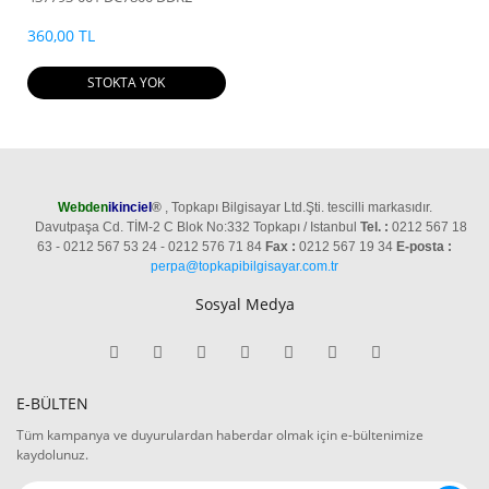
SATA ANAKART
360,00 TL
STOKTA YOK
Webden
ikinciel
®
, Topkapı Bilgisayar Ltd.Şti. tescilli markasıdır.
Davutpaşa Cd. TİM-2 C Blok No:332 Topkapı / Istanbul
Tel. :
0212 567 18
63 - 0212 567 53 24 - 0212 576 71 84
Fax :
0212 567 19 34
E-posta :
perpa@topkapibilgisayar.com.tr
Sosyal Medya
E-BÜLTEN
Tüm kampanya ve duyurulardan haberdar olmak için e-bültenimize
kaydolunuz.