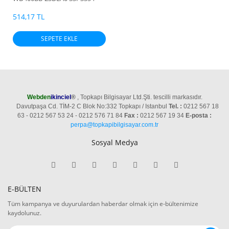
19K1568 3.5'' 7200RPM HDD
514,17 TL
SEPETE EKLE
Webden
ikinciel
®
, Topkapı Bilgisayar Ltd.Şti. tescilli markasıdır.
Davutpaşa Cd. TİM-2 C Blok No:332 Topkapı / Istanbul
Tel. :
0212 567 18
63 - 0212 567 53 24 - 0212 576 71 84
Fax :
0212 567 19 34
E-posta :
perpa@topkapibilgisayar.com.tr
Sosyal Medya
E-BÜLTEN
Tüm kampanya ve duyurulardan haberdar olmak için e-bültenimize
kaydolunuz.