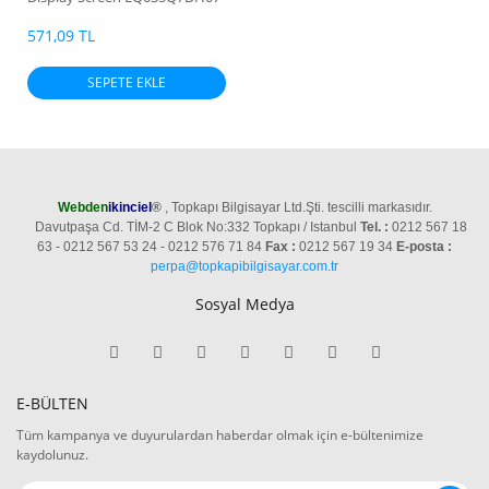
240x320
571,09 TL
SEPETE EKLE
Webden
ikinciel
®
, Topkapı Bilgisayar Ltd.Şti. tescilli markasıdır.
Davutpaşa Cd. TİM-2 C Blok No:332 Topkapı / Istanbul
Tel. :
0212 567 18
63 - 0212 567 53 24 - 0212 576 71 84
Fax :
0212 567 19 34
E-posta :
perpa@topkapibilgisayar.com.tr
Sosyal Medya
E-BÜLTEN
Tüm kampanya ve duyurulardan haberdar olmak için e-bültenimize
kaydolunuz.