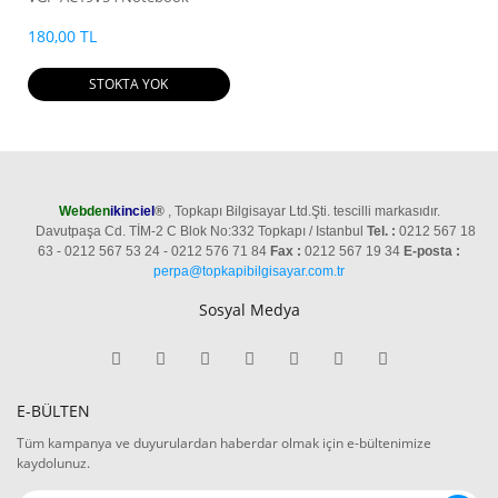
Adaptör
180,00 TL
STOKTA YOK
Webden
ikinciel
®
, Topkapı Bilgisayar Ltd.Şti. tescilli markasıdır.
Davutpaşa Cd. TİM-2 C Blok No:332 Topkapı / Istanbul
Tel. :
0212 567 18
63 - 0212 567 53 24 - 0212 576 71 84
Fax :
0212 567 19 34
E-posta :
perpa@topkapibilgisayar.com.tr
Sosyal Medya
E-BÜLTEN
Tüm kampanya ve duyurulardan haberdar olmak için e-bültenimize
kaydolunuz.