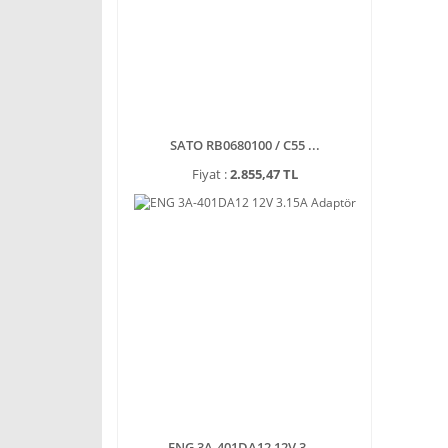
SATO RB0680100 / C55 ...
Fiyat :
2.855,47 TL
ENG 3A-401DA12 12V 3 ...