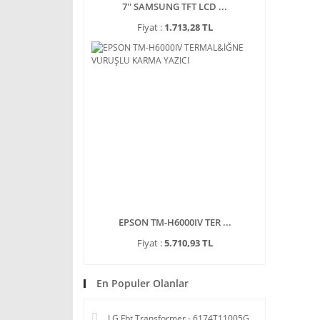
7'' SAMSUNG TFT LCD ...
Fiyat :
1.713,28 TL
EPSON TM-H6000IV TER ...
Fiyat :
5.710,93 TL
En Populer Olanlar
LG Fbt Transformer - 6174T11005G