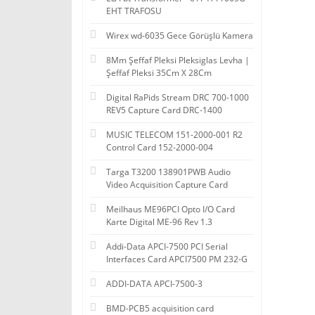
EHT TRAFOSU
Wirex wd-6035 Gece Görüşlü Kamera
8Mm Şeffaf Pleksi Pleksiglas Levha |
Şeffaf Pleksi 35Cm X 28Cm
Digital RaPids Stream DRC 700-1000
REV5 Capture Card DRC-1400
MUSIC TELECOM 151-2000-001 R2
Control Card 152-2000-004
Targa T3200 138901PWB Audio
Video Acquisition Capture Card
Meilhaus ME96PCI Opto I/O Card
Karte Digital ME-96 Rev 1.3
Addi-Data APCI-7500 PCI Serial
Interfaces Card APCI7500 PM 232-G
ADDI-DATA APCI-7500-3
BMD-PCB5 acquisition card