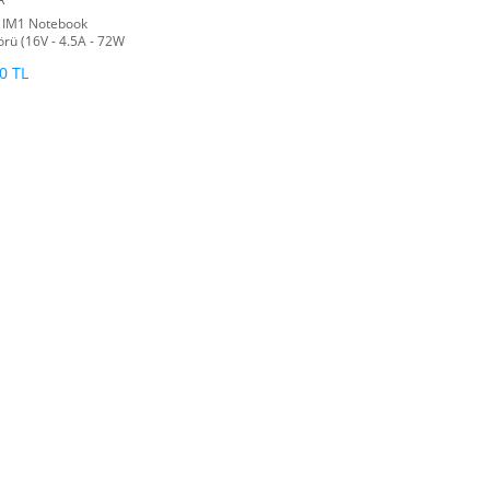
 IM1 Notebook
rü (16V - 4.5A - 72W
 2.5mm))
0 TL