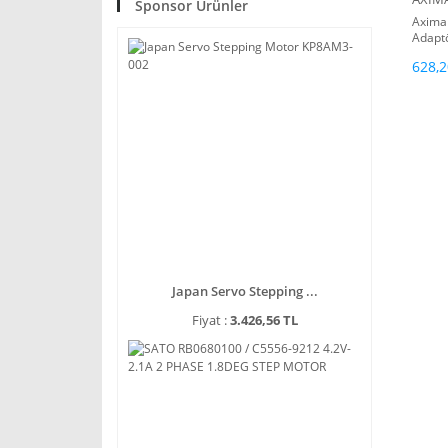
Sponsor Ürünler
Axima
Adaptö
(5.5 x
628,2
Japan Servo Stepping ...
Fiyat :
3.426,56 TL