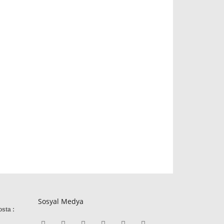
Sosyal Medya
osta :