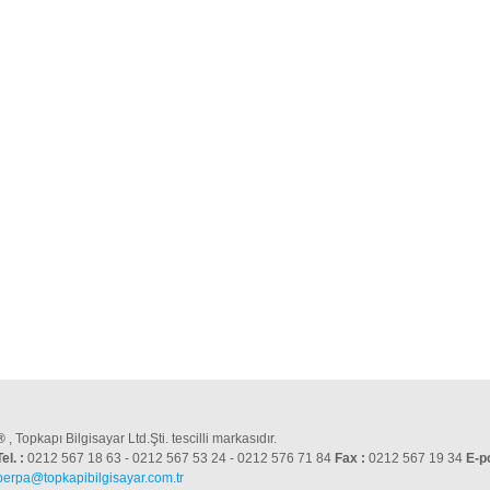
®
, Topkapı Bilgisayar Ltd.Şti. tescilli markasıdır.
Tel. :
0212 567 18 63 - 0212 567 53 24 - 0212 576 71 84
Fax :
0212 567 19 34
E-p
perpa@topkapibilgisayar.com.tr