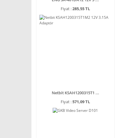
Fiyat :
285,55 TL
Netbit KSAH1200315T1 ...
Fiyat :
571,09 TL