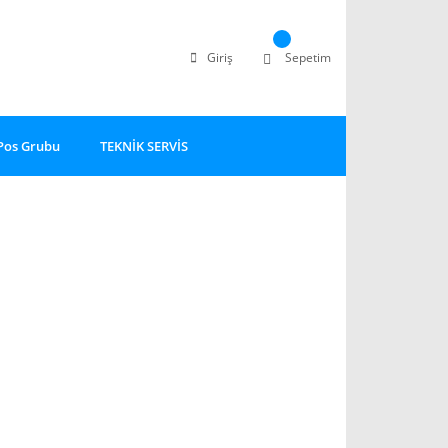
Giriş
Sepetim
Pos Grubu
TEKNİK SERVİS