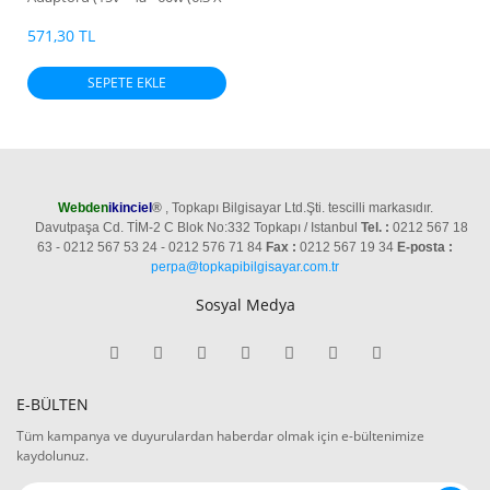
3mm))
571,30 TL
SEPETE EKLE
Webden
ikinciel
®
, Topkapı Bilgisayar Ltd.Şti. tescilli markasıdır.
Davutpaşa Cd. TİM-2 C Blok No:332 Topkapı / Istanbul
Tel. :
0212 567 18
63 - 0212 567 53 24 - 0212 576 71 84
Fax :
0212 567 19 34
E-posta :
perpa@topkapibilgisayar.com.tr
Sosyal Medya
E-BÜLTEN
Tüm kampanya ve duyurulardan haberdar olmak için e-bültenimize
kaydolunuz.