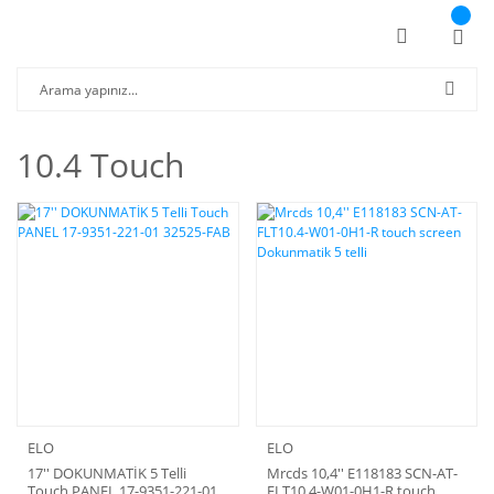
10.4 Touch
ELO
ELO
17'' DOKUNMATİK 5 Telli
Mrcds 10,4'' E118183 SCN-AT-
Touch PANEL 17-9351-221-01
FLT10.4-W01-0H1-R touch