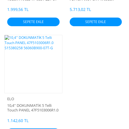
32525-FAB
screen Dokunmatik 5 telli
1.999,56 TL
5.713,02 TL
SEPETE EKLE
SEPETE EKLE
ELO
10,4'' DOKUNMATİK 5 Telli
Touch PANEL 47F5103006R1.0
S15380258 56060B900-07T-G
1.142,60 TL