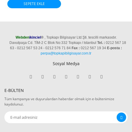
SEPETE EKLE
Webden
ikinciel
®
, Topkapı Bilgisayar Ltd.Şti. tescilli markasıdır.
Davutpaşa Cd. TİM-2 C Blok No:332 Topkapı / Istanbul
Tel. :
0212 567 18
63 - 0212 567 53 24 - 0212 576 71 84
Fax :
0212 567 19 34
E-posta :
perpa@topkapibilgisayar.com.tr
Sosyal Medya
E-BÜLTEN
Tüm kampanya ve duyurulardan haberdar olmak için e-bültenimize
kaydolunuz.