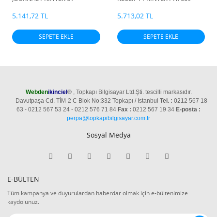
UDTJ385-01
0020624 01-UDTR387-01
5.141,72 TL
5.713,02 TL
SEPETE EKLE
SEPETE EKLE
Webden
ikinciel
®
, Topkapı Bilgisayar Ltd.Şti. tescilli markasıdır.
Davutpaşa Cd. TİM-2 C Blok No:332 Topkapı / Istanbul
Tel. :
0212 567 18
63 - 0212 567 53 24 - 0212 576 71 84
Fax :
0212 567 19 34
E-posta :
perpa@topkapibilgisayar.com.tr
Sosyal Medya
E-BÜLTEN
Tüm kampanya ve duyurulardan haberdar olmak için e-bültenimize
kaydolunuz.